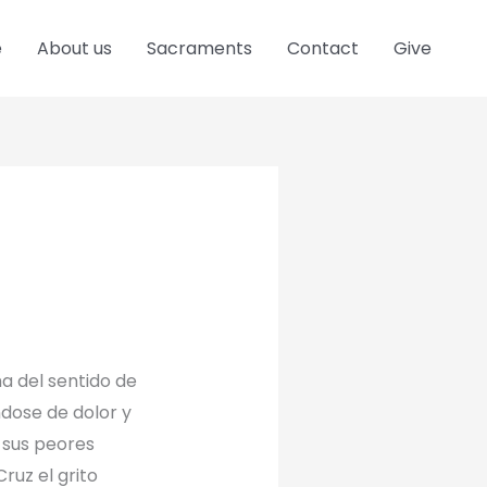
e
About us
Sacraments
Contact
Give
a del sentido de
ndose de dolor y
 sus peores
ruz el grito