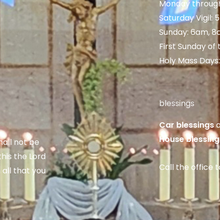
Monday through
Saturday Vigil:
Sunday: 6am, 8
First Sunday of
Holy Mass Days
blessings
Car blessings
a
House blessing
hall not be
his the Lord
Call the office 
 all that you