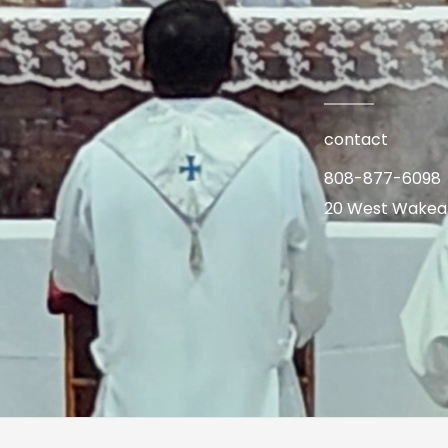
contact
808-877-6098
20 West Wakea A