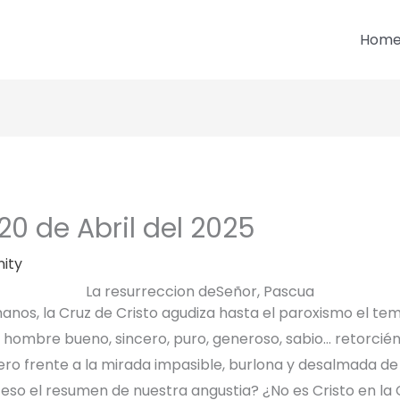
Hom
0 de Abril del 2025
ity
La resurreccion deSeñor, Pascua
os, la Cruz de Cristo agudiza hasta el paroxismo el tem
un hombre bueno, sincero, puro, generoso, sabio… retorcié
ero frente a la mirada impasible, burlona y desalmada de
eso el resumen de nuestra angustia? ¿No es Cristo en la C