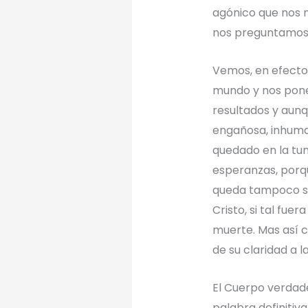
agónico que nos 
nos preguntamos s
Vemos, en efecto,
mundo y nos pone
resultados y aunqu
engañosa, inhumana
quedado en la tu
esperanzas, porqu
queda tampoco s
Cristo, si tal fu
muerte. Mas así c
de su claridad a l
El Cuerpo verdade
palabra definitiv