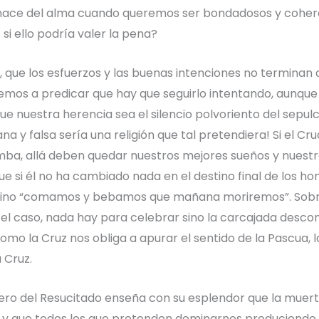
nace del alma cuando queremos ser bondadosos y coheren
i ello podría valer la pena?
 que los esfuerzos y las buenas intenciones no terminan
mos a predicar que hay que seguirlo intentando, aunque
e nuestra herencia sea el silencio polvoriento del sepulcr
 y falsa sería una religión que tal pretendiera! Si el Cru
mba, allá deben quedar nuestros mejores sueños y nuestr
e si él no ha cambiado nada en el destino final de los h
ino “comamos y bebamos que mañana moriremos”. Sobre
era el caso, nada hay para celebrar sino la carcajada desc
omo la Cruz nos obliga a apurar el sentido de la Pascua,
a Cruz.
ro del Resucitado enseña con su esplendor que la muert
a y que todos los que pretenden dominarnos produciendo t