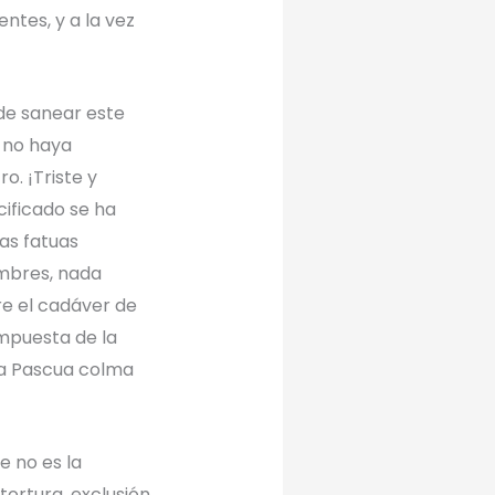
tes, y a la vez
 de sanear este
 no haya
o. ¡Triste y
cificado se ha
as fatuas
ombres, nada
 el cadáver de
ompuesta de la
 la Pascua colma
e no es la
ortura, exclusión,