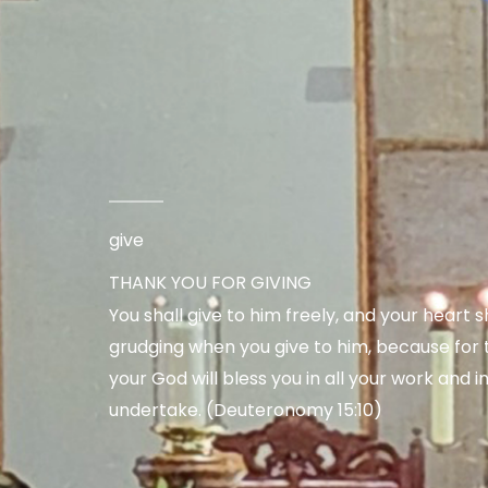
give
THANK YOU FOR GIVING
You shall give to him freely, and your heart s
grudging when you give to him, because for t
your God will bless you in all your work and in
undertake. (Deuteronomy 15:10)