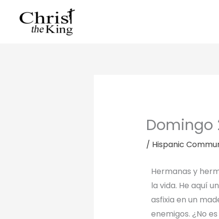
Skip
to
content
Domingo 2
/
Hispanic Commun
Hermanas y herman
la vida. He aquí 
asfixia en un mad
enemigos. ¿No es 