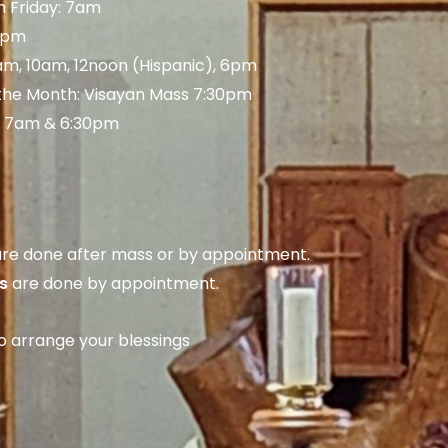
 Friday: 7am
 5pm
am, 10am, 12noon (Hispanic), 6pm
 the Month: Visayan Mass 7:30pm
: 7am & 6:30pm
re done after mass or by appointment.
s
are done by appointment.
to arrange your blessings